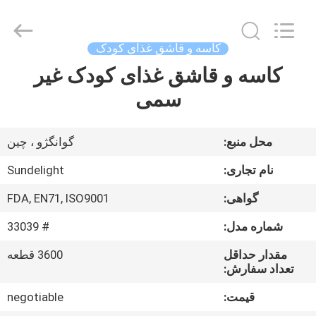
-
2026
Sundelight
Infant
products
کاسه و قاشق غذای کودک
Ltd..
All
Rights
کاسه و قاشق غذای کودک غیر
خانه
Reserved.
سمی
محصولات
محل منبع:
گوانگژو ، چین
فیلم
نام تجاری:
Sundelight
های
گواهی:
FDA, EN71, ISO9001
شماره مدل:
# 33039
دربارهی
ما
مقدار حداقل
3600 قطعه
تعداد سفارش:
قیمت:
negotiable
کارخانه