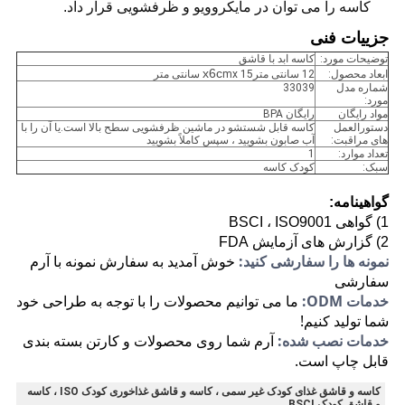
کاسه را می توان در مایکروویو و ظرفشویی قرار داد.
جزییات فنی
توضیحات مورد:
کاسه ابد با قاشق
x6c
ابعاد محصول:
12 سانتی متر
mx 15 سانتی متر
شماره مدل
33039
مورد:
مواد رایگان
رایگان BPA
دستورالعمل
کاسه قابل شستشو در ماشین ظرفشویی سطح بالا است.یا آن را با
های مراقبت:
آب صابون بشویید ، سپس کاملاً بشویید
تعداد موارد:
1
سبک:
کودک کاسه
گواهینامه:
1) گواهی BSCI ، ISO9001
2) گزارش های آزمایش FDA
نمونه ها را سفارشی کنید:
خوش آمدید به سفارش نمونه با آرم
سفارشی
خدمات ODM:
ما می توانیم محصولات را با توجه به طراحی خود
شما تولید کنیم!
خدمات نصب شده:
آرم شما روی محصولات و کارتن بسته بندی
قابل چاپ است.
کاسه و قاشق غذای کودک غیر سمی ، کاسه و قاشق غذاخوری کودک ISO ، کاسه
و قاشق کودک BSCI