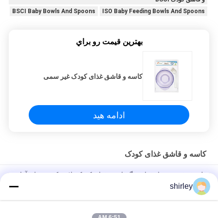
BSCI Baby Bowls And Spoons
ISO Baby Feeding Bowls And Spoons
بهترين قيمت رو براي
کاسه و قاشق غذای کودک غیر سمی
ادامه هید
کاسه و قاشق غذای کودک
ظروف فریزر مواد غذایی نگهدارنده غذای کودک پلاستیکی و هوای آزاد
BPA
shirley
کاسه و قاشق غذای کودک رایگان از جنس پلی پروپیلن BPA
6:51 AM