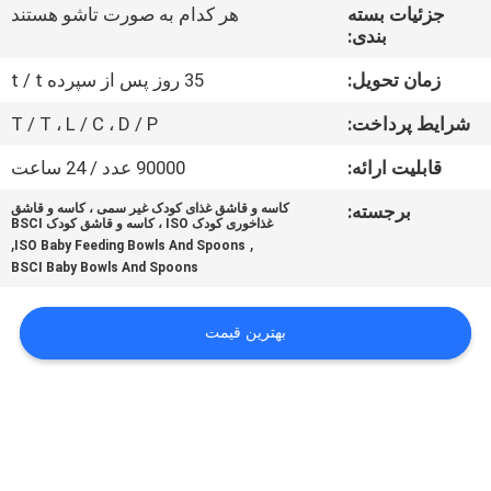
تور
جزئیات بسته
هر کدام به صورت تاشو هستند
بندی:
کنترل
زمان تحویل:
35 روز پس از سپرده t / t
کیفیت
شرایط پرداخت:
T / T ، L / C ، D / P
قابلیت ارائه:
90000 عدد / 24 ساعت
تماس
برجسته:
کاسه و قاشق غذای کودک غیر سمی ، کاسه و قاشق
با
غذاخوری کودک ISO ، کاسه و قاشق کودک BSCI
,
,
ISO Baby Feeding Bowls And Spoons
ما
BSCI Baby Bowls And Spoons
اخبار
بهترین قیمت
همه
موارد