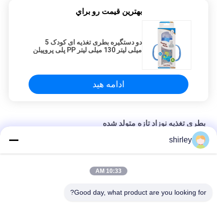
بهترين قيمت رو براي
دو دستگیره بطری تغذیه ای کودک 5
میلی لیتر 130 میلی لیتر PP پلی پروپیلن
ادامه هید
بطری تغذیه نوزاد تازه متولد شده
shirley
بطری تغذیه شیر کودک BPA Free 4oz 125ml PP
بطری تغذیه نوزاد FDA 8oz 240ml PP پلی پروپیلن
10:33 AM
8oz 240ml بطری تغذیه نوزاد تازه متولد شده با PP دو دسته
Good day, what product are you looking for?
دسته بندی های محبوب
همه