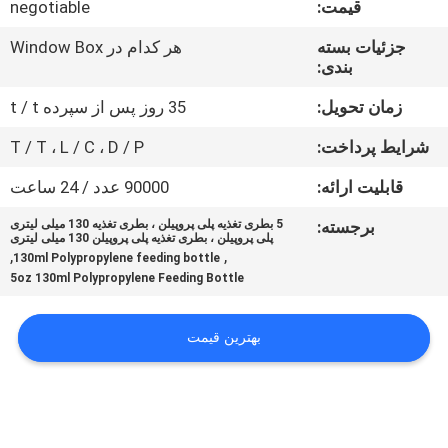
قیمت:
negotiable
تور
جزئیات بسته
هر کدام در Window Box
بندی:
کنترل
کیفیت
زمان تحویل:
35 روز پس از سپرده t / t
شرایط پرداخت:
T / T ، L / C ، D / P
تماس
قابلیت ارائه:
90000 عدد / 24 ساعت
با
برجسته:
5 بطری تغذیه پلی پروپیلن ، بطری تغذیه 130 میلی لیتری
ما
پلی پروپیلن ، بطری تغذیه پلی پروپیلن 130 میلی لیتری
,
,
130ml Polypropylene feeding bottle
5oz 130ml Polypropylene Feeding Bottle
اخبار
بهترین قیمت
همه
موارد