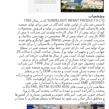
مشخصات
SUNDELIGHT INFANT PRODUCTS LTD که در سال 1983
تأسیس شد.یکی از اولین تولید کنندگان در چین برای تولید شیشه
های پلاستیکی کودک است.متخصص در تولید و فروش محصولات
کودک برای بیش از 37 سال.کارخانه تولیدی این شرکت با بیش از
300 کارمند، از جمله بیش از 40 متخصص در مهندسی مکانیک و
مدیریت کیفیت، در پارک صنعتی Xilang شهر گوانگژو واقع شده
است.این کارخانه عمدتاً انواع محصولات پلاستیکی را برای تغذیه
نوزاد تولید می کند. دارای چندین خط تولید شیشه شیر در سطح
جهانی ژاپن و تجهیزات تولید نوک پستان ساخت آلمان با سالانه 20
میلیون شیشه کودک است.پس از سال ها فعالیت حرفه ای، این
شرکت مورد توجه بسیاری از شرکای بین المللی برای برتری
کیفیت محصول خود قرار گرفته است.از سال 1998، این شرکت
به تولیدکننده جهانی دکتر براون، یک برند پیشرو شیشه شیر در
ایالات متحده تبدیل شده است.و خدمات OEM را به برندهای
معروف دنیا مانند آمازون، وال مارت، دیزنی، آدیداس و غیره ارائه
کرده است.در حال حاضر، شرکت ما دارای گواهینامه QS،
ISO9001 و GMP است.محصولات ما با استاندارد ملی چین
مطابقت دارد و تست های FAD، ASTM، EU EN14350 ایالات
متحده را گذرانده است.و عمدتا به ایالات متحده آمریکا، اروپا،
آسیای جنوب شرقی، آمریکای جنوبی و همچنین بسیاری از کشورها
و مناطق دیگر صادر می شود.ما مشتاقانه منتظر همکاری با شما در
آینده نزدیک هستیم.