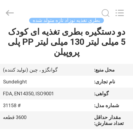
-
2026
Sundelight
Infant
products
بطری تغذیه نوزاد تازه متولد شده
Ltd..
All
Rights
دو دستگیره بطری تغذیه ای کودک
خانه
Reserved.
5 میلی لیتر 130 میلی لیتر PP پلی
محصولات
پروپیلن
فیلم
محل منبع:
گوانگژو ، چین (تولید کننده)
های
نام تجاری:
Sundelight
گواهی:
FDA, EN14350, ISO9001
دربارهی
شماره مدل:
# 31158
ما
مقدار حداقل
3600 قطعه
تعداد سفارش:
کارخانه