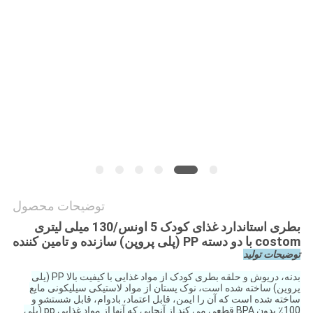
SHOPPING
نقشه
سایت
PRIVACY
POLICY
توضیحات محصول
بطری استاندارد غذای کودک 5 اونس/130 میلی لیتری
costom با دو دسته PP (پلی پروپن) سازنده و تامین کننده
توضیحات تولید
بدنه، درپوش و حلقه بطری کودک از مواد غذایی با کیفیت بالا PP (پلی
پروپن) ساخته شده است، نوک پستان از مواد لاستیکی سیلیکونی مایع
ساخته شده است که آن را ایمن، قابل اعتماد، بادوام، قابل شستشو و
100٪ بدون BPA قطعی می کند.از آنجایی که آنها از مواد غذایی pp (پلی