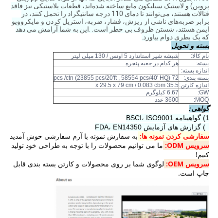
پروپن) و لاستیک سیلیکون مایع ساخته شده‌اند، قطعات پلاستیکی نیز فاقد
فتالات هستند، می‌توانند تا دمای 110 درجه سانتیگراد را تحمل کنند، در
برابر ضربه‌های ناشی از ریزش، فشار، ضربه، استریل کردن و مایکروویو
ایمن هستند، شستن ظروف بی خطر است. .این به شما آرامش می دهد
که یک بطری دوام بیاورد.
بسته و تحویل
نام کالا:
شیشه شیر استاندارد 5 اونس / 130 میلی لیتر
بسته:
هر کدام در جعبه پنجره
اندازه بسته:
بسته بندی:
72 pcs /ctn (23855 pcs/20'ft , 58554 pcs/40' HQ)
اندازه کارتن:
35.5 x 29.5 x 79 cm / 0.083 cbm
GW:
6.67 کیلوگرم
MOQ:
3600 عدد
گواهی:
1) گواهینامه BSCI، ISO9001
2) گزارش های آزمایش FDA، EN14350
سفارشی کردن نمونه ها:
به سفارش نمونه با آرم سفارشی خوش آمدید
سرویس ODM:
ما می توانیم محصولات را با توجه به طراحی خود تولید
کنیم!
سرویس OEM:
لوگوی شما بر روی محصولات و کارتن بسته بندی قابل
چاپ است.