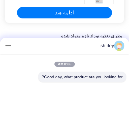
ادامه هید
بطری تغذیه نوزاد تازه متولد شده
shirley
بطری تغذیه شیر کودک BPA Free 4oz 125ml PP
بطری تغذیه نوزاد FDA 8oz 240ml PP پلی پروپیلن
8:06 AM
8oz 240ml بطری تغذیه نوزاد تازه متولد شده با PP دو دسته
Good day, what product are you looking for?
دسته بندی های محبوب
همه
بطری های کودک پلی 
بطری تغذیه نوزاد تازه 
پروپیلن
متولد شده
بطری های شیشه شیر 
بطری نوک سینه
کودک