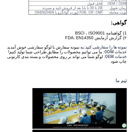
OEM / ODM:
قابل قبول
زمان تحویل:
20 تا 30 تا بابا بعد از فروش تایید و سپرده
نوبت معامله:
FOB، CIF، CNF (پورت گوانگزو یا SHENZHEN)
گواهی:
1) گواهینامه BSCI ، ISO9001
۲) گزارش آزمایش FDA، EN14350
نمونه ها را سفارشی کنید:
به نمونه سفارش با لوگو سفارشی خوش آمدید
خدمات ODM:
ما می توانیم محصولات را مطابق طراحی شما تولید کنیم!
خدمات OEM:
لوگو شما می تواند بر روی محصولات و بسته بندی کارتونی
چاپ شود.
تیم ما