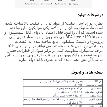
توضیحات تولید
بطری نوزاد "سان دیلیت" از مواد غذایی با کیفیت بالا ساخته شده
است.
ماده، نوک پستان از مواد لاستیکی سیلیکون مایع ساخته
شده است، که آن را امن، قابل اعتماد، با دوام، قابل شستشوی و
مطمئناً 100٪ BPA-free می کند.چون از مواد مواد غذایی (پلی
پروپیلن) و لاستیک سیلیکونی مایع ساخته شده اند، قطعات
پلاستیکی نیز بدون فتالات هستند، می توانند در برابر دمای تا 110
درجه سانتیگراد مقاومت کنند، در برابر شوک از قطرات، فشار،
ضربه، تعقیم و مایکروویو ایمن هستند، ظرفشویی ایمن است.اين
به شما آرامش ذهني ميده که يه بطري تا ابد دوام مياره.
بسته بندی و تحویل
نام کالا:
بطری تغذیه ی ۹ اونس/۲۵۰ میلی لیتر
شماره محصول:
31755
بسته بندی:
هرکدوم تو جعبه پنجره
اندازه بسته بندی:
6 × 6 × 22.3 سانتی متر
بسته بندی:
۷۲ عدد / ۰.۰۵۸ سی بی ام
اندازه کارتن:
53.5 سانتی متر × 24.5 سانتی متر × 44 سانتی متر
گ.و.:
6.74 کیلوگرم
مقدار تولید:
3600 PCS