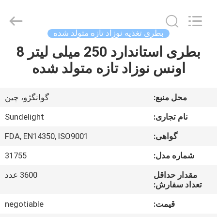
-
2026
Sundelight
Infant
products
بطری تغذیه نوزاد تازه متولد شده
Ltd..
All
Rights
بطری استاندارد 250 میلی لیتر 8
خانه
Reserved.
اونس نوزاد تازه متولد شده
محصولات
محل منبع:
گوانگژو، چین
فیلم
نام تجاری:
Sundelight
های
گواهی:
FDA, EN14350, ISO9001
شماره مدل:
31755
دربارهی
ما
مقدار حداقل
3600 عدد
تعداد سفارش:
قیمت:
negotiable
کارخانه