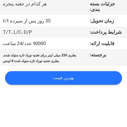
تور
جزئیات بسته
هر کدام در جعبه پنجره
بندی:
کنترل
زمان تحویل:
35 روز پس از سپرده t/t
کیفیت
شرایط پرداخت:
T/T، L/C، D/P
قابلیت ارائه:
90000 عدد/24 ساعت
تماس
برجسته:
,
بطری 250 میلی لیتر برای تغذیه نوزاد تازه متولد شده
با
بطری تغذیه نوزاد تازه متولد شده 8 اونس
ما
بهترین قیمت
اخبار
همه
موارد